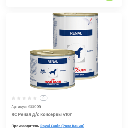
0
Артикул:
655005
RC Ренал д/с консервы 410г
Производитель
Royal Canin (Роял Канин)