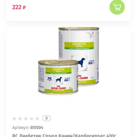
222
0
Артикул:
651004
RC Диабетик Спэшл Канин/Карбогидрат 410г