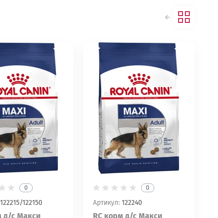
0
0
122215/122150
Артикул:
122240
 д/с Макси
RC корм д/с Макси