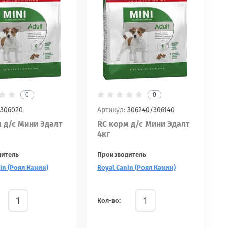
0
0
306020
Артикул:
306240/306140
 д/с Мини Эдалт
RC корм д/с Мини Эдалт
4кг
дитель
Производитель
in (Роял Канин)
Royal Canin (Роял Канин)
Кол-во: