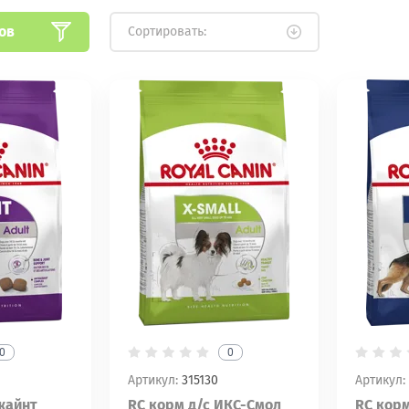
ов
Сортировать:
0
0
Артикул:
315130
Артикул:
жайнт
RC корм д/с ИКС-Смол
RC корм