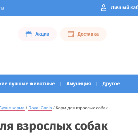
Личный ка
ты
Акции
Доставка
кие пушные животные
Амуниция
Другое
Сухие корма
 / 
Royal Canin
 / Корм для взрослых собак
ля взрослых собак