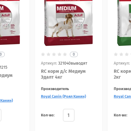
0
0
Артикул:
321040выводят
Артикул:
1215
RC корм д/с Медиум
RC корм
Медиум
Эдалт 4кг
2кг
Производитель
Произво
Royal Canin (Роял Канин)
Royal Can
 Канин)
Кол-во:
Кол-во: